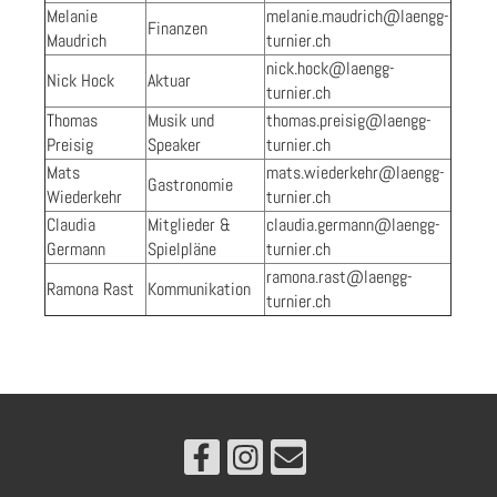
Melanie
melanie.maudrich@laengg-
Finanzen
Maudrich
turnier.ch
nick.hock@laengg-
Nick Hock
Aktuar
turnier.ch
Thomas
Musik und
thomas.preisig@laengg-
Preisig
Speaker
turnier.ch
Mats
mats.wiederkehr@laengg-
Gastronomie
Wiederkehr
turnier.ch
Claudia
Mitglieder &
claudia.germann@laengg-
Germann
Spielpläne
turnier.ch
ramona.rast@laengg-
Ramona Rast
Kommunikation
turnier.ch