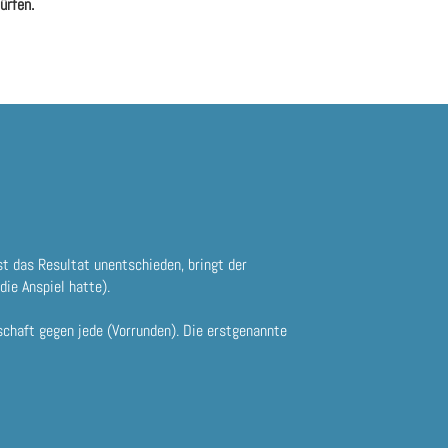
ürfen.
st das Resultat unentschieden, bringt der
ie Anspiel hatte).
schaft gegen jede (Vorrunden). Die erstgenannte