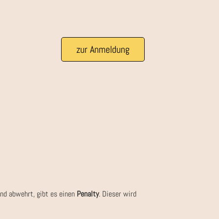
zur Anmeldung
and abwehrt, gibt es einen
Penalty
. Dieser wird