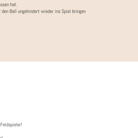
assen hat.
r den Ball ungehindert wieder ins Spiel bringen
Feldspieler!