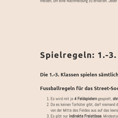
melden, um eine Nachmeldung zu erhalten. Jeder S
Spielregeln: 1.-3
Die
1.-3. Klassen
spielen sämtlic
Fussballregeln für das Street-So
Es wird mit je
4 Feldspielern
gespielt,
ohn
Da es keinen Torhüter gibt, darf niemand 
von der Mitte des Feldes aus auf das leere
Es gibt nur
indirekte Freistösse
. Mindesta