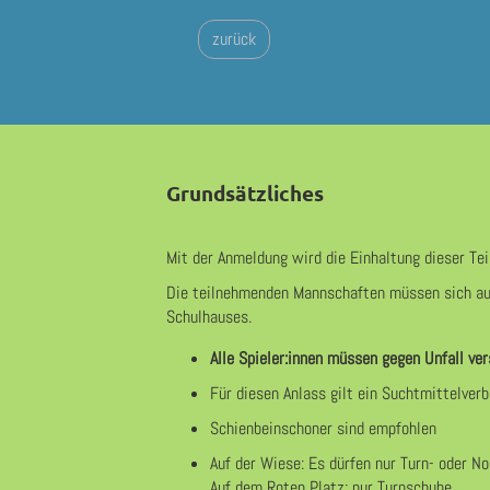
zurück
Grundsätzliches
Mit der Anmeldung wird die Einhaltung dieser Te
Die teilnehmenden Mannschaften müssen sich aus
Schulhauses.
Alle Spieler:innen müssen gegen Unfall ver
Für diesen Anlass gilt ein Suchtmittelverb
Schienbeinschoner sind empfohlen
Auf der Wiese: Es dürfen nur Turn- oder 
Auf dem Roten Platz: nur Turnschuhe