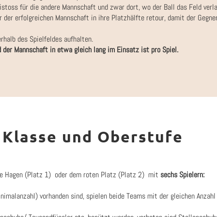
reistoss für die andere Mannschaft und zwar dort, wo der Ball das Feld verl
er der erfolgreichen Mannschaft in ihre Platzhälfte retour, damit der Gegne
rhalb des Spielfeldes aufhalten.
 der Mannschaft in etwa gleich lang im Einsatz ist pro Spiel.
6. Klasse und Oberstufe
e Hagen (Platz 1) oder dem roten Platz (Platz 2) mit
sechs Spielern:
inimalanzahl) vorhanden sind, spielen beide Teams mit der gleichen Anzahl 